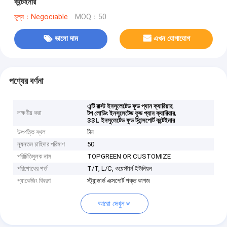
কন্টেইনার
মূল্য：Negociable
MOQ：50
ভালো দাম
এখন যোগাযোগ
পণ্যের বর্ণনা
,
এন্টি রাস্ট ইনসুলেটেড ফুড প্যান ক্যারিয়ার
লক্ষণীয় করা
,
টপ লোডিং ইনসুলেটেড ফুড প্যান ক্যারিয়ার
33L ইনসুলেটেড ফুড ট্রান্সপোর্ট কন্টেইনার
উৎপত্তি স্থল
চীন
ন্যূনতম চাহিদার পরিমাণ
50
পরিচিতিমুলক নাম
TOPGREEN OR CUSTOMIZE
পরিশোধের শর্ত
T/T, L/C, ওয়েস্টার্ন ইউনিয়ন
প্যাকেজিং বিবরণ
স্ট্যান্ডার্ড এক্সপোর্ট শক্ত কাগজ
আরো দেখুন