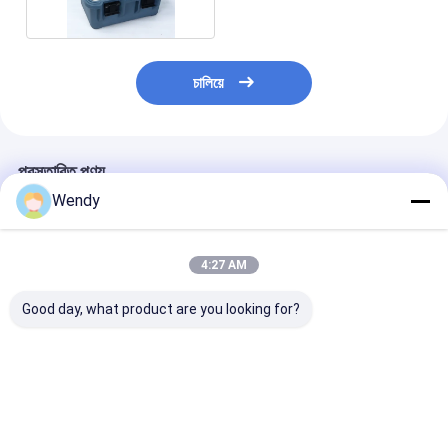
চালিয়ে
প্রস্তাবিত পণ্য
Wendy
4:27 AM
Good day, what product are you looking for?
180L বাণিজ্যিক কেটারিং
90L ফুড প্যান উষ্ণ শীতল
180L হেভি-ডিউটি ​​ক্য
সরঞ্জাম বড় আকারের অপারেশন
দ্বৈত উদ্দেশ্য গরম ঠান্ডা নিরোধক
বক্স ইন্ডাস্ট্রিয়াল-গ্রেড
জন্য প্রিমিয়াম গ্রেড বিচ্ছিন্ন
পাত্রে বহুমুখী ক্যাটারিং তাপমাত্রা
ইনসুলেটেড ফুড ট্রান্সপো
খাদ্য পরিবহন সিস্টেম
নিয়ন্ত্রণের জন্য
কন্টেইনার রিইনফোর্সড
ভালো দাম
ভালো দাম
ভালো দাম