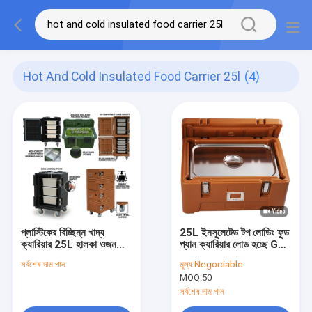
Hot And Cold Insulated Food Carrier 25l
(4)
প্লাস্টিকের বিচ্ছিন্ন খাদ্য
25L ইনসুলেটেড টপ লোডিং ফুড
ক্যারিয়ার 25L হালকা ওজন
প্যান ক্যারিয়ার লোড হচ্ছে GN
Rotomolded তাপ বাক্স
প্যান
সর্বশেষ দাম পান
মূল্য:
Negociable
কম্প্যাক্ট ক্যাটারিং ধারক
MOQ:
50
সর্বশেষ দাম পান