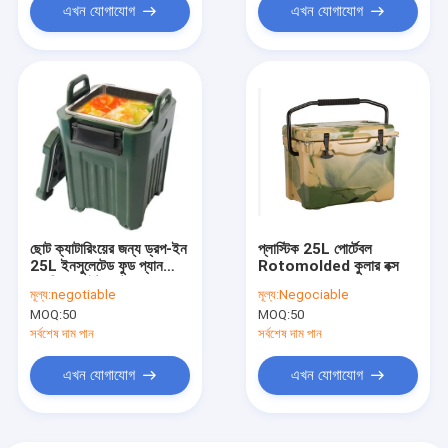
এখন যোগাযোগ
এখন যোগাযোগ
ছোট ক্যাটারিংয়ের জন্য ড্রপ-ইন
প্লাস্টিক 25L পোর্টেবল
25L ইনসুলেটেড ফুড প্যান
Rotomolded কুলার বক্স
ক্যারিয়ার লাইটওয়েট
মূল্য:
negotiable
মূল্য:
Negociable
রোটোমোল্ডেড জিএন প্যান
MOQ:
50
MOQ:
50
ট্রান্সপোর্ট বক্স
সর্বশেষ দাম পান
সর্বশেষ দাম পান
এখন যোগাযোগ
এখন যোগাযোগ