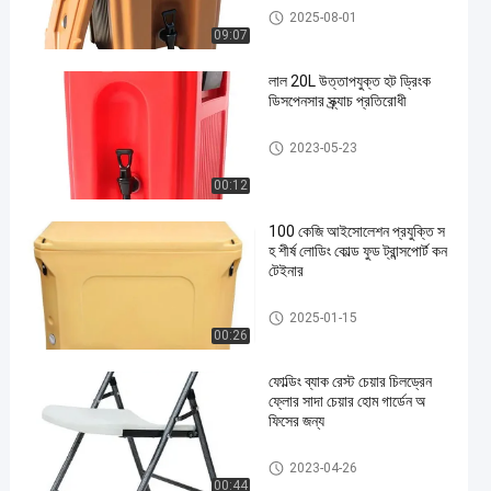
উত্তাপযুক্ত পানীয় বিতরণকারী
2025-08-01
09:07
লাল 20L উত্তাপযুক্ত হট ড্রিংক
ডিসপেনসার স্ক্র্যাচ প্রতিরোধী
উত্তাপযুক্ত পানীয় বিতরণকারী
2023-05-23
00:12
100 কেজি আইসোলেশন প্রযুক্তি স
হ শীর্ষ লোডিং কোল্ড ফুড ট্রান্সপোর্ট কন
টেইনার
উত্তাপ খাদ্য পরিবহন পাত্রে
2025-01-15
00:26
ফোল্ডিং ব্যাক রেস্ট চেয়ার চিলড্রেন
ফ্লোর সাদা চেয়ার হোম গার্ডেন অ
ফিসের জন্য
ফোল্ডিং টেবিল চেয়ার
2023-04-26
00:44