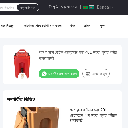
উদ্ধৃতির জন্য আবেদন
|
Bengali
অনুসন্ধান করুন
মান নিয়ন্ত্রণ
আমাদের সাথে যোগাযোগ করুন
খবর
মামলা
ব্লগ
গরম বা ঠান্ডা হোটেল রেস্তোরাঁর জন্য 40L উত্তাপযুক্ত পানীয়
সরবরাহকারী
এখনই যোগাযোগ করুন
আরও জানুন
সম্পর্কিত ভিডিও
গরম ঠান্ডা পানীয়ের জন্য 20L
রোটোমোল্ড পণ্য উত্তাপযুক্ত পানীয় স
রবরাহকারী