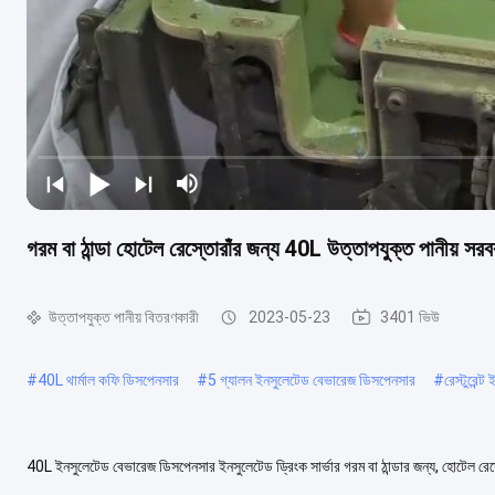
গরম বা ঠান্ডা হোটেল রেস্তোরাঁর জন্য 40L উত্তাপযুক্ত পানীয় সরব
উত্তাপযুক্ত পানীয় বিতরণকারী
2023-05-23
3401 ভিউ
#
40L থার্মাল কফি ডিসপেনসার
#
5 গ্যালন ইনসুলেটেড বেভারেজ ডিসপেনসার
#
রেস্টুরেন
40L ইনসুলেটেড বেভারেজ ডিসপেনসার ইনসুলেটেড ড্রিংক সার্ভার গরম বা ঠান্ডার জন্য, হোটেল রেস
উষ্ণ) রাখুন সুপিরিয়র ...
আরও দেখুন