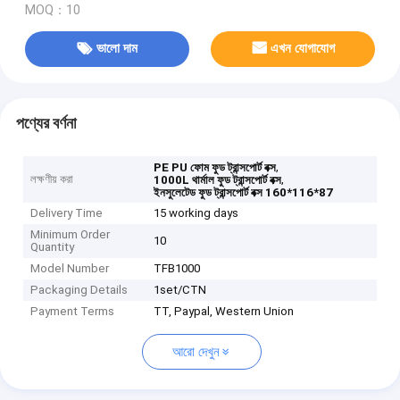
MOQ：10
ভালো দাম
এখন যোগাযোগ
পণ্যের বর্ণনা
,
PE PU ফোম ফুড ট্রান্সপোর্ট বক্স
লক্ষণীয় করা
,
1000L থার্মাল ফুড ট্রান্সপোর্ট বক্স
ইনসুলেটেড ফুড ট্রান্সপোর্ট বক্স 160*116*87
Delivery Time
15 working days
Minimum Order
10
Quantity
Model Number
TFB1000
Packaging Details
1set/CTN
Payment Terms
TT, Paypal, Western Union
আরো দেখুন