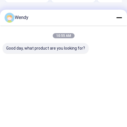
বাড়ি
আমাদের
আমাদের সাথে যোগাযোগ
Desktop
Wendy
Site
সম্পর্কে
করুন
সাইট ম্যাপ
Privacy Policy
গুণ
ইনসুলেটেড খাদ্য প্যান ক্যারিয়ার
চীন কারখানা.Copyright © 2026 SHANGHAI
10:55 AM
TOPGREEN INDUSTRIAL CO., LTD. All Rights Reserved.
Good day, what product are you looking for?
বাড়ি
পণ্য
আমাদের সম্পর্কে