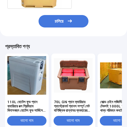
চালিয়ে
প্রস্তাবিত পণ্য
110L হোটেল ফুড প্যান
70L GN প্যান ক্যারিয়ার
কোল্ড চেইন লজিস্টিকের
ক্যারিয়ার বক্স প্রিমিয়াম
গ্যাস্ট্রোনর্ম প্যানস সম্পূর্ণ সেট
টেকসই 1000L আই
বিলাসবহুল হোটেল ফুড সার্ভিসের
বাণিজ্যিক রান্নাঘর ব্যবহারের
খাদ্য পরিবহন কনটেইনা
জন্য আইসোলেটেড ভোজ
জন্য বিচ্ছিন্ন খাদ্য পরিবহন
পরিবহন সিস্টেম
সিস্টেম
ভালো দাম
ভালো দাম
ভালো দাম