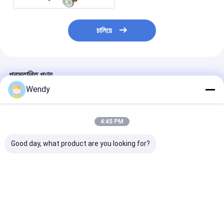
চালিয়ে
প্রস্তাবিত পণ্য
Wendy
4:45 PM
Good day, what product are you looking for?
বরফ সংগ্রহস্থল এবং বরফ ধরে
125 লিটার পোর্টেবল আইস
পানীয় এবং খাবার পরিষ
রাখার জন্য 110L উত্তাপযুক্ত
ক্যাডিস উইথ হুইলস হোটেল
110 লিটার প্লাস্টিক প
আইস ক্যাডি
রেস্তোরাঁর ব্যবহার
বরফের বিন চাকার উপর
ভালো দাম
ভালো দাম
ভালো দাম