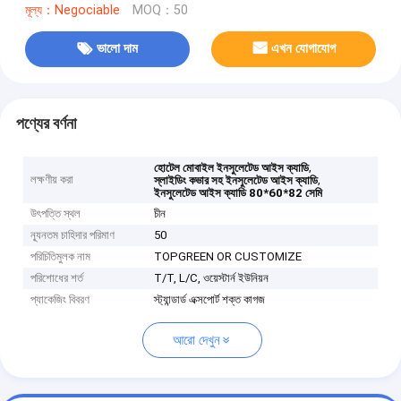
মূল্য：Negociable
MOQ：50
ভালো দাম
এখন যোগাযোগ
পণ্যের বর্ণনা
,
হোটেল মোবাইল ইনসুলেটেড আইস ক্যাডি
লক্ষণীয় করা
,
স্লাইডিং কভার সহ ইনসুলেটেড আইস ক্যাডি
ইনসুলেটেড আইস ক্যাডি 80*60*82 সেমি
উৎপত্তি স্থল
চীন
ন্যূনতম চাহিদার পরিমাণ
50
পরিচিতিমুলক নাম
TOPGREEN OR CUSTOMIZE
পরিশোধের শর্ত
T/T, L/C, ওয়েস্টার্ন ইউনিয়ন
প্যাকেজিং বিবরণ
স্ট্যান্ডার্ড এক্সপোর্ট শক্ত কাগজ
আরো দেখুন