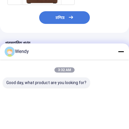
চালিয়ে
প্রস্তাবিত পণ্য
Wendy
3:32 AM
Good day, what product are you looking for?
পণ্য জুড়ে অভিন্ন বেধ রেডিও
ধারণক্ষমতা 135L রোটোমোল্ড
কার্টনের মাত্রা ৭৮x
কন্ট্রোল স্টাইল আরসি মডেল এবং
পণ্যগুলি রোটোমোল্ড প্রযুক্তি
সেমি রোটেশনাল মোল্ডিং 
অভ্যন্তরীণ আকার 53 335
ব্যবহার করে উত্পাদিত হয় যা
যা ধারাবাহিক ইনসুলেট
51CM শিল্প জন্য উপযুক্ত সঙ্গে
অভিন্ন প্রাচীরের বেধ নিশ্চিত করে
বক্স এবং উৎপাদন কর্মপ্
Rotomoulded পণ্য
নিশ্চিত করে
ভালো দাম
ভালো দাম
ভালো দাম