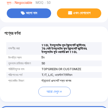
মূল্য：Negociable
MOQ：50
ভালো দাম
এখন যোগাযোগ
পণ্যের বর্ণনা
,
110L ইনসুলেটেড ফুড ট্রান্সপোর্ট কন্টেইনার
লক্ষণীয় করা
,
76 সেমি ইনসুলেটেড ফুড ট্রান্সপোর্ট কন্টেইনার
ইনসুলেটেড ফুড ওয়ার্মার বক্স 110L
উৎপত্তি স্থল
চীন
ন্যূনতম চাহিদার পরিমাণ
50
পরিচিতিমুলক নাম
TOPGREEN OR CUSTOMIZE
পরিশোধের শর্ত
T/T, L/C, ওয়েস্টার্ন ইউনিয়ন
প্যাকেজিং বিবরণ
স্ট্যান্ডার্ড এক্সপোর্ট শক্ত কাগজ
আরো দেখুন